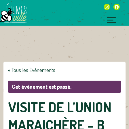
Skip
instagram
facebo
to
content
Toggl
naviga
« Tous les Évènements
Cet évènement est passé.
VISITE DE L’UNION
MARAICHÈRE – B