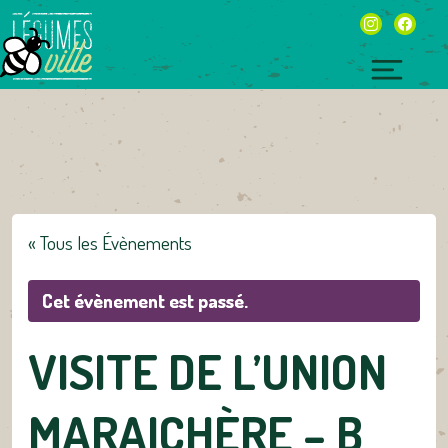
Skip
instagram
facebo
to
content
Toggl
naviga
« Tous les Évènements
Cet évènement est passé.
VISITE DE L’UNION
MARAICHÈRE – B