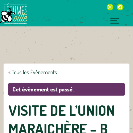
Skip
instagram
facebo
to
content
Toggl
naviga
« Tous les Évènements
Cet évènement est passé.
VISITE DE L’UNION
MARAICHÈRE – B