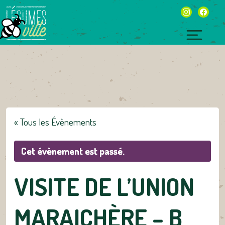
Skip
instagram
facebo
to
content
Toggl
naviga
« Tous les Évènements
Cet évènement est passé.
VISITE DE L’UNION
MARAICHÈRE – B