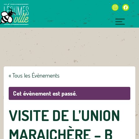
Skip
instagram
facebo
to
content
Toggl
naviga
« Tous les Évènements
Cet évènement est passé.
VISITE DE L’UNION
MARAICHÈRE – B