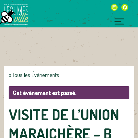
Skip
instagram
facebo
to
content
Toggl
naviga
« Tous les Évènements
Cet évènement est passé.
VISITE DE L’UNION
MARAICHÈRE – B