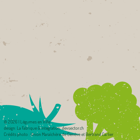
©
2026 | Légumes en Ville
design:
La Fabrique
& integration:
devsector.ch
Crédits photo : Union Maraîchère de Genève et Bertrand Carlier