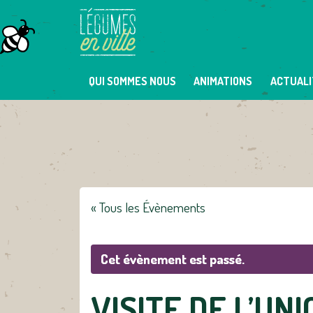
Skip
to
content
QUI SOMMES NOUS
ANIMATIONS
ACTUALI
« Tous les Évènements
Cet évènement est passé.
VISITE DE L’UN