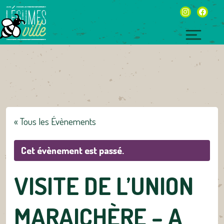
Skip
instagram
facebo
to
content
Toggl
naviga
« Tous les Évènements
Cet évènement est passé.
VISITE DE L’UNION
MARAICHÈRE – A