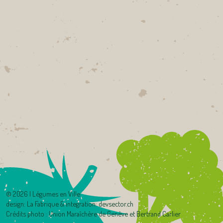
©
2026 | Légumes en Ville
design:
La Fabrique
& integration:
devsector.ch
Crédits photo : Union Maraîchère de Genève et Bertrand Carlier