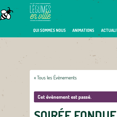
Skip
to
content
QUI SOMMES NOUS
ANIMATIONS
ACTUALI
« Tous les Évènements
Cet évènement est passé.
SOIRÉE FONDUE