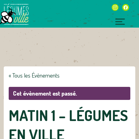
Skip
instagram
facebo
to
content
Toggl
naviga
« Tous les Évènements
Cet évènement est passé.
MATIN 1 – LÉGUMES
EN VILLE