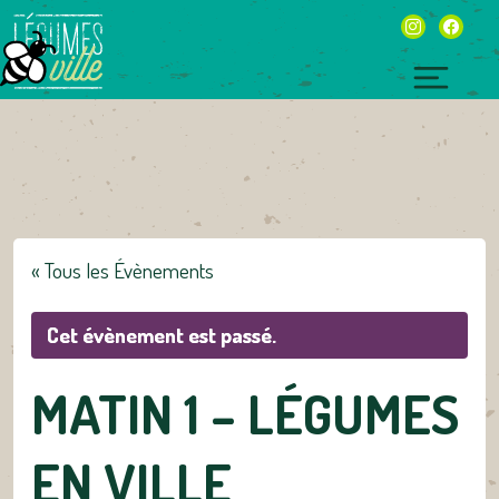
Skip
instagram
facebo
to
content
Toggl
naviga
« Tous les Évènements
Cet évènement est passé.
MATIN 1 – LÉGUMES
EN VILLE