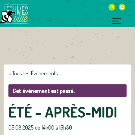
Skip
instagram
facebo
to
content
Toggl
naviga
« Tous les Évènements
Cet évènement est passé.
ÉTÉ – APRÈS-MIDI
05.08.2025 de 14h00
à
15h30