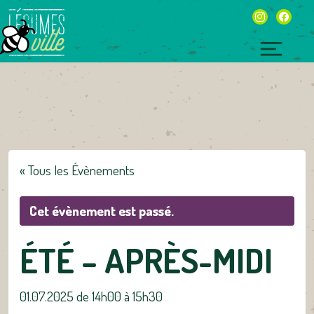
Skip
instagram
facebo
to
content
Toggl
naviga
« Tous les Évènements
Cet évènement est passé.
ÉTÉ – APRÈS-MIDI
01.07.2025 de 14h00
à
15h30