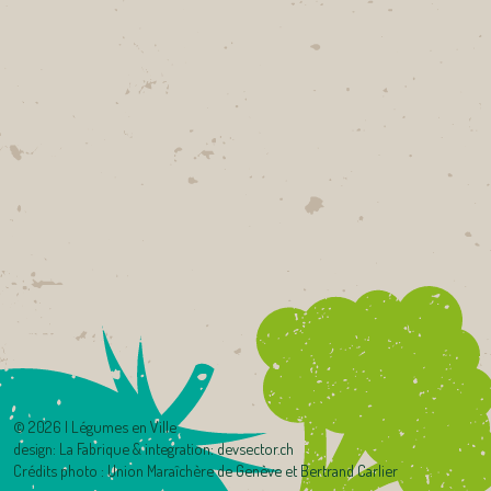
©
2026 | Légumes en Ville
design:
La Fabrique
& integration:
devsector.ch
Crédits photo : Union Maraîchère de Genève et Bertrand Carlier