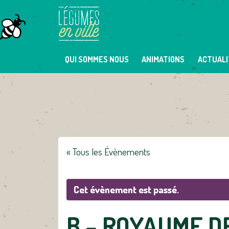
Skip
to
content
QUI SOMMES NOUS
ANIMATIONS
ACTUALI
« Tous les Évènements
Cet évènement est passé.
B – ROYAUME D