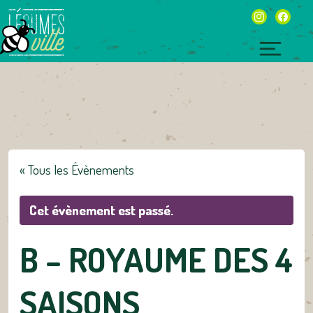
Skip
instagram
facebo
to
content
Toggl
naviga
« Tous les Évènements
Cet évènement est passé.
B – ROYAUME DES 4
SAISONS