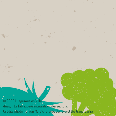
©
2026 | Légumes en Ville
design:
La Fabrique
& integration:
devsector.ch
Crédits photo : Union Maraîchère de Genève et Bertrand Carlier