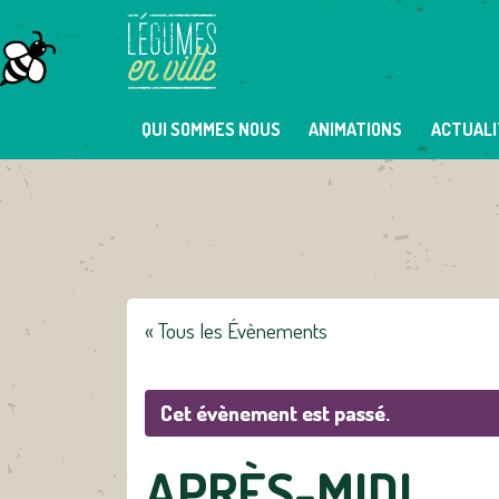
Skip
to
content
QUI SOMMES NOUS
ANIMATIONS
ACTUALI
« Tous les Évènements
Cet évènement est passé.
APRÈS-MIDI