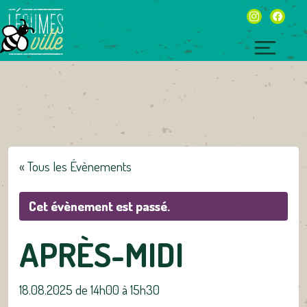
Skip
instagram
facebo
to
content
Toggl
naviga
« Tous les Évènements
Cet évènement est passé.
APRÈS-MIDI
18.08.2025 de 14h00
à
15h30