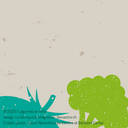
©
2026 | Légumes en Ville
design:
La Fabrique
& integration:
devsector.ch
Crédits photo : Union Maraîchère de Genève et Bertrand Carlier