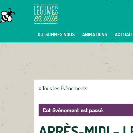
Skip
to
content
QUI SOMMES NOUS
ANIMATIONS
ACTUALI
« Tous les Évènements
Cet évènement est passé.
APRÈS-MIDI – 