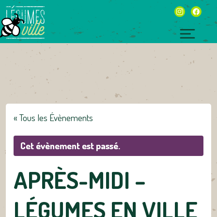
Skip
instagram
facebo
to
content
Toggl
naviga
« Tous les Évènements
Cet évènement est passé.
APRÈS-MIDI –
LÉGUMES EN VILLE