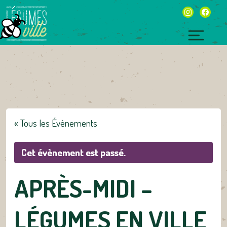
Skip
instagram
facebo
to
content
Toggl
naviga
« Tous les Évènements
Cet évènement est passé.
APRÈS-MIDI –
LÉGUMES EN VILLE