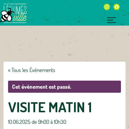
Skip
instagram
facebo
to
content
Toggl
naviga
« Tous les Évènements
Cet évènement est passé.
VISITE MATIN 1
10.06.2025 de 9h00
à
10h30