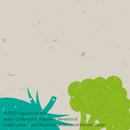
©
2026 | Légumes en Ville
design:
La Fabrique
& integration:
devsector.ch
Crédits photo : Union Maraîchère de Genève et Bertrand Carlier