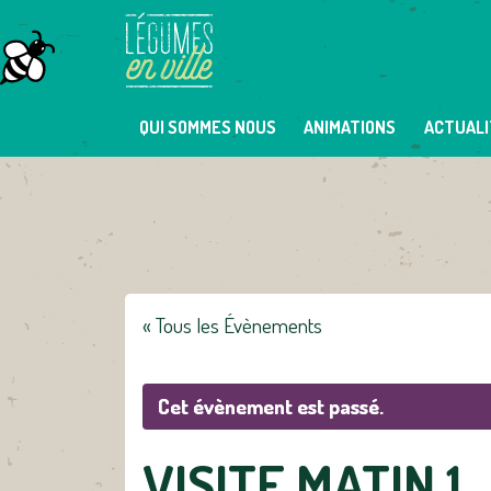
Skip
to
content
QUI SOMMES NOUS
ANIMATIONS
ACTUALI
« Tous les Évènements
Cet évènement est passé.
VISITE MATIN 1