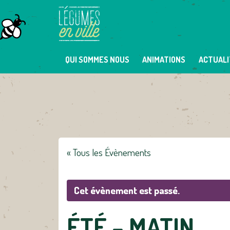
Skip
to
content
QUI SOMMES NOUS
ANIMATIONS
ACTUALI
« Tous les Évènements
Cet évènement est passé.
ÉTÉ – MATIN