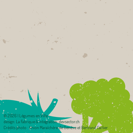
©
2026 | Légumes en Ville
design:
La Fabrique
& integration:
devsector.ch
Crédits photo : Union Maraîchère de Genève et Bertrand Carlier