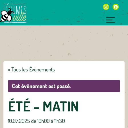
Skip
instagram
facebo
to
content
Toggl
naviga
« Tous les Évènements
Cet évènement est passé.
ÉTÉ – MATIN
10.07.2025 de 10h00
à
11h30