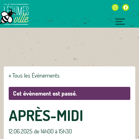
Skip
instagram
facebo
to
content
Toggl
naviga
« Tous les Évènements
Cet évènement est passé.
APRÈS-MIDI
12.06.2025 de 14h00
à
15h30