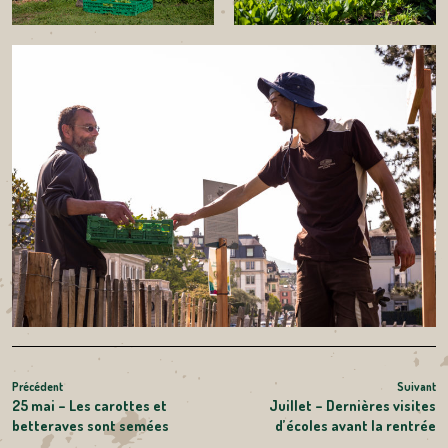
NAVIGATION
Article
Précédent
Suivant
Ar
25 mai – Les carottes et
Juillet – Dernières visites
précédent
s
DE
betteraves sont semées
d’écoles avant la rentrée