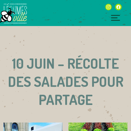
Skip
instagram
facebo
to
content
Togg
navig
10 JUIN – RÉCOLTE
DES SALADES POUR
PARTAGE